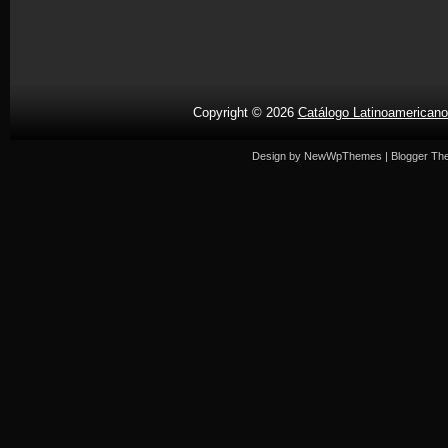
Copyright ©
2026
Catálogo Latinoamericano
Design by
NewWpThemes
| Blogger T